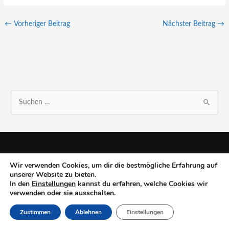
←
Vorheriger Beitrag
Nächster Beitrag
→
S
u
c
h
e
Wir verwenden Cookies, um dir die bestmögliche Erfahrung auf
unserer Website zu bieten.
n
In den
Einstellungen
kannst du erfahren, welche Cookies wir
n
verwenden oder sie ausschalten.
a
Zustimmen
Ablehnen
Einstellungen
c