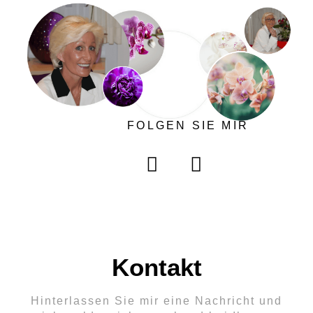
FOLGEN SIE MIR
I
Y
n
o
s
u
t
t
a
u
g
b
r
e
Kontakt
a
m
Hinterlassen Sie mir eine Nachricht und