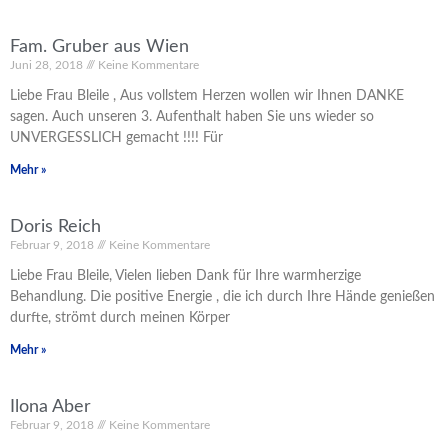
Fam. Gruber aus Wien
S
S
S
S
Juni 28, 2018
Keine Kommentare
e
e
e
e
i
i
i
i
Liebe Frau Bleile , Aus vollstem Herzen wollen wir Ihnen DANKE
t
t
t
t
sagen. Auch unseren 3. Aufenthalt haben Sie uns wieder so
e
e
e
e
UNVERGESSLICH gemacht !!!! Für
Mehr »
Doris Reich
Februar 9, 2018
Keine Kommentare
Liebe Frau Bleile, Vielen lieben Dank für Ihre warmherzige
Behandlung. Die positive Energie , die ich durch Ihre Hände genießen
durfte, strömt durch meinen Körper
Mehr »
Ilona Aber
Februar 9, 2018
Keine Kommentare