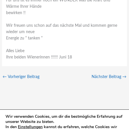
Für uns ist es immer noch ein WUNDER was die Kraft und
Wärme Ihrer Hände
bewirken !!
Wir freuen uns schon auf das nächste Mal und kommen gerne
wieder um neue
Energie zu “ tanken “
Alles Liebe
Ihre beiden Wienerinnen !!!!!! Juni 18
←
Vorheriger Beitrag
Nächster Beitrag
→
Wir verwenden Cookies, um dir die bestmögliche Erfahrung auf
unserer Website zu bieten.
S
In den
Einstellungen
kannst du erfahren, welche Cookies wir