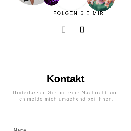
FOLGEN SIE MIR
I
Y
n
o
s
u
t
t
a
u
g
b
r
e
Kontakt
a
m
Hinterlassen Sie mir eine Nachricht und
ich melde mich umgehend bei Ihnen.
Name