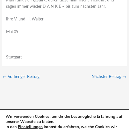
Man fühlt sich gestärkt durch diese himmlische Heilkraft und
sagen immer wieder D A N K E – bis zum nächsten Jahr.
Ihre V. und H. Walter
Mai 09
Stuttgart
←
Vorheriger Beitrag
Nächster Beitrag
→
Wir verwenden Cookies, um dir die bestmögliche Erfahrung auf
unserer Website zu bieten.
S
In den
Einstellungen
kannst du erfahren, welche Cookies wir