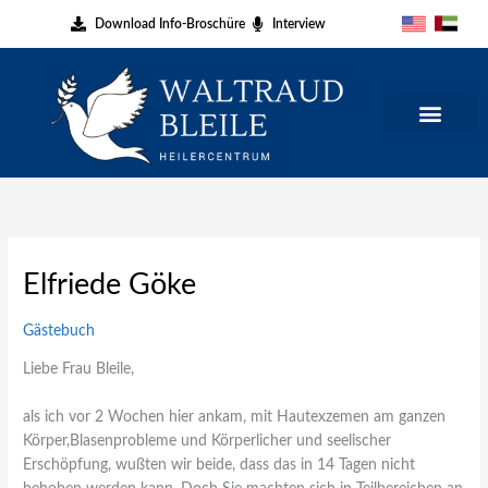
Zum
Download Info-Broschüre
Interview
Inhalt
springen
Elfriede Göke
Gästebuch
Liebe Frau Bleile,
als ich vor 2 Wochen hier ankam, mit Hautexzemen am ganzen
Körper,Blasenprobleme und Körperlicher und seelischer
Erschöpfung, wußten wir beide, dass das in 14 Tagen nicht