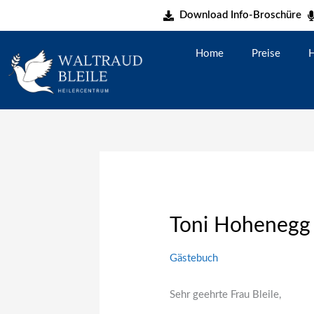
Zum
Download Info-Broschüre
Inhalt
springen
Home
Preise
H
Toni Hohenegg
Gästebuch
Sehr geehrte Frau Bleile,