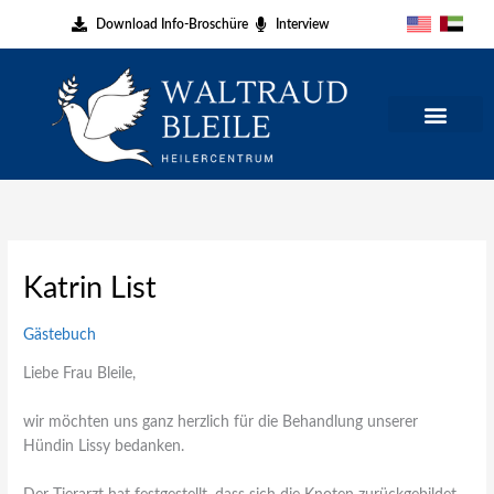
Zum
Download Info-Broschüre
Interview
Inhalt
springen
Katrin List
Gästebuch
Liebe Frau Bleile,
wir möchten uns ganz herzlich für die Behandlung unserer
Hündin Lissy bedanken.