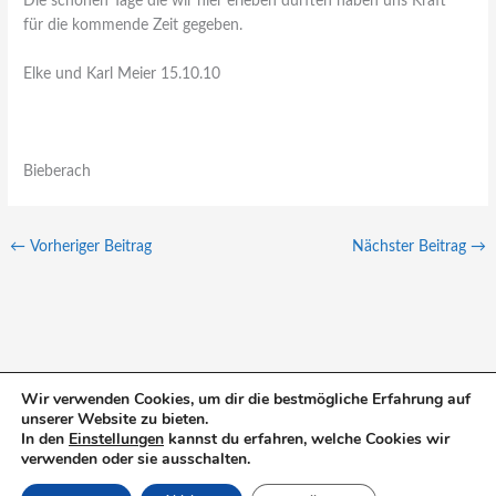
Die schönen Tage die wir hier erleben durften haben uns Kraft
für die kommende Zeit gegeben.
Elke und Karl Meier 15.10.10
Bieberach
←
Vorheriger Beitrag
Nächster Beitrag
→
Wir verwenden Cookies, um dir die bestmögliche Erfahrung auf
unserer Website zu bieten.
S
In den
Einstellungen
kannst du erfahren, welche Cookies wir
u
verwenden oder sie ausschalten.
c