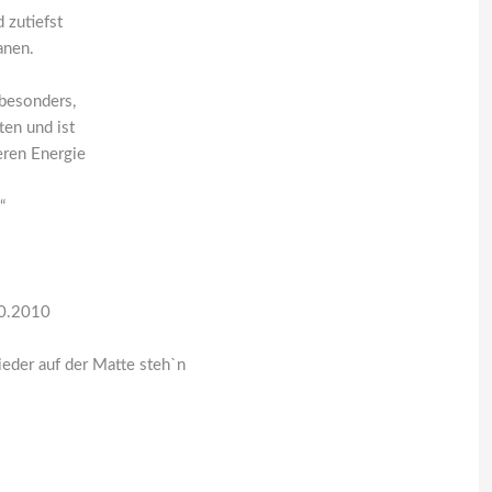
d zutiefst
anen.
 besonders,
ten und ist
ren Energie
“
10.2010
wieder auf der Matte steh`n