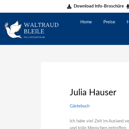
Zum
Download Info-Broschüre
Inhalt
springen
Home
Preise
H
Julia Hauser
Gästebuch
Ich habe viel Zeit im Ausland ve
und tolle Menschen getroffen: