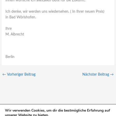
Ihnen wünsche ich alles,alles Gute für die Zukunft.
Ich denke, wir werden uns wiedersehen. ( In Ihrer neuen Prxis)
in Bad Wörishofen.
Ihre
M. Albrecht
Berlin
←
Vorheriger Beitrag
Nächster Beitrag
→
Wir verwenden Cookies, um dir die bestmögliche Erfahrung auf
unserer Website zu bieten.
S