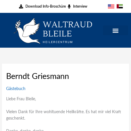
Zum
Download Info-Broschüre
Interview
Inhalt
springen
Berndt Griesmann
Gästebuch
Liebe Frau Bleile,
Vielen Dank für Ihre wohltuende Heilkräfte. Es hat mir viel Kraft
geschenkt.