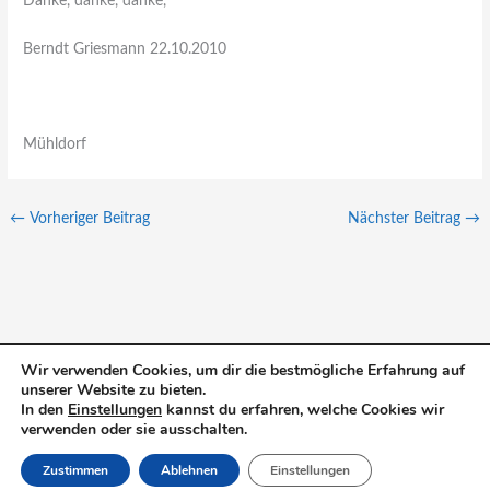
Danke, danke, danke,
Berndt Griesmann 22.10.2010
Mühldorf
←
Vorheriger Beitrag
Nächster Beitrag
→
Wir verwenden Cookies, um dir die bestmögliche Erfahrung auf
unserer Website zu bieten.
S
In den
Einstellungen
kannst du erfahren, welche Cookies wir
u
verwenden oder sie ausschalten.
c
Zustimmen
Ablehnen
Einstellungen
h