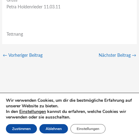
Gruss
Petra Holdenrieder 11.03.11
Tettnang
←
Vorheriger Beitrag
Nächster Beitrag
→
Wir verwenden Cookies, um dir die bestmögliche Erfahrung auf
S
unserer Website zu bieten.
In den
Einstellungen
kannst du erfahren, welche Cookies wir
u
verwenden oder sie ausschalten.
c
Zustimmen
Ablehnen
Einstellungen
h
e