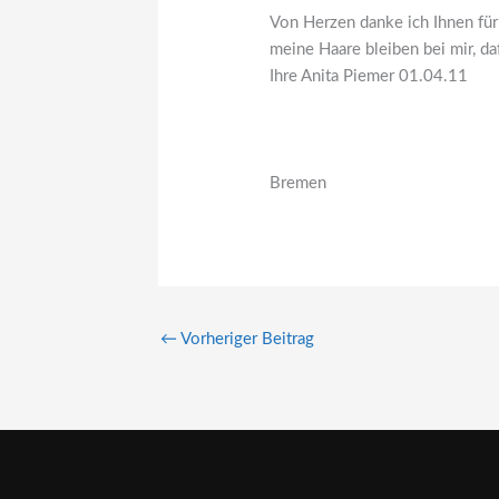
Von Herzen danke ich Ihnen für
meine Haare bleiben bei mir, daf
Ihre Anita Piemer 01.04.11
Bremen
←
Vorheriger Beitrag