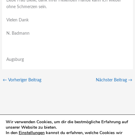
Liebe Frau Bleile, dank Ihrer Heilenden Hände kann ich wieder
ohne Schmerzen sein.
Vielen Dank
N. Badmann
Augsburg
←
Vorheriger Beitrag
Nächster Beitrag
→
Wir verwenden Cookies, um dir die bestmögliche Erfahrung auf
unserer Website zu bieten.
S
In den
Einstellungen
kannst du erfahren, welche Cookies wir