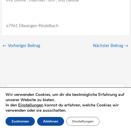
Ihre Leonie , matthias , omi , und claudia
o7961 Ellwangen-Rindelbach
←
Vorheriger Beitrag
Nächster Beitrag
→
S
Wir verwenden Cookies, um dir die bestmögliche Erfahrung auf
unserer Website zu bieten.
u
In den
Einstellungen
kannst du erfahren, welche Cookies wir
c
verwenden oder sie ausschalten.
h
Zustimmen
Ablehnen
Einstellungen
e