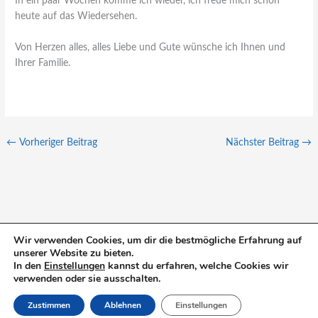
In ein paar Wochen komme ich wieder, ich freue mich schon
heute auf das Wiedersehen.
Von Herzen alles, alles Liebe und Gute wünsche ich Ihnen und
Ihrer Familie.
←
Vorheriger Beitrag
Nächster Beitrag
→
Wir verwenden Cookies, um dir die bestmögliche Erfahrung auf
unserer Website zu bieten.
S
In den
Einstellungen
kannst du erfahren, welche Cookies wir
u
verwenden oder sie ausschalten.
c
Zustimmen
Ablehnen
Einstellungen
h