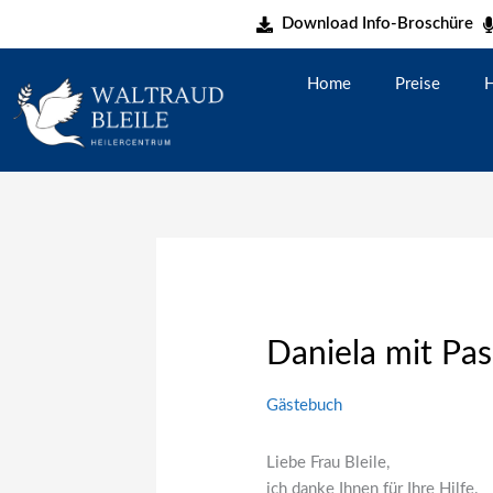
Zum
Download Info-Broschüre
Inhalt
springen
Home
Preise
H
Daniela mit Pa
Gästebuch
Liebe Frau Bleile,
ich danke Ihnen für Ihre Hilfe.