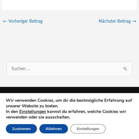
←
Vorheriger Beitrag
Nächster Beitrag
→
S
u
c
h
Wir verwenden Cookies, um dir die bestmögliche Erfahrung auf
e
unserer Website zu bieten.
In den
Einstellungen
kannst du erfahren, welche Cookies wir
n
verwenden oder sie ausschalten.
n
Zustimmen
Ablehnen
Einstellungen
a
c