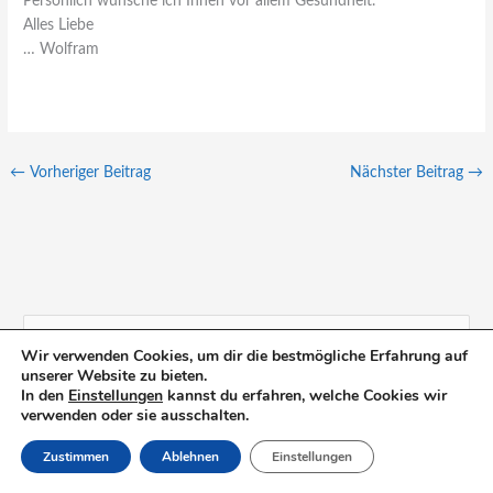
Persönlich wünsche ich Ihnen vor allem Gesundheit.
Alles Liebe
… Wolfram
←
Vorheriger Beitrag
Nächster Beitrag
→
S
Wir verwenden Cookies, um dir die bestmögliche Erfahrung auf
unserer Website zu bieten.
u
In den
Einstellungen
kannst du erfahren, welche Cookies wir
c
verwenden oder sie ausschalten.
h
Zustimmen
Ablehnen
Einstellungen
e