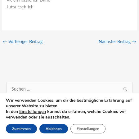
Vielen herzlichen Dank
Jutta Eschrich
←
Vorheriger Beitrag
Nächster Beitrag
→
S
u
Wir verwenden Cookies, um dir die bestmögliche Erfahrung auf
unserer Website zu bieten.
c
In den
Einstellungen
kannst du erfahren, welche Cookies wir
h
verwenden oder sie ausschalten.
e
Zustimmen
Ablehnen
Einstellungen
n