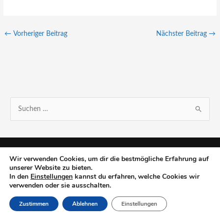
←
Vorheriger Beitrag
Nächster Beitrag
→
S
u
c
h
Wir verwenden Cookies, um dir die bestmögliche Erfahrung auf
e
unserer Website zu bieten.
In den
Einstellungen
kannst du erfahren, welche Cookies wir
n
verwenden oder sie ausschalten.
n
Zustimmen
Ablehnen
Einstellungen
a
c