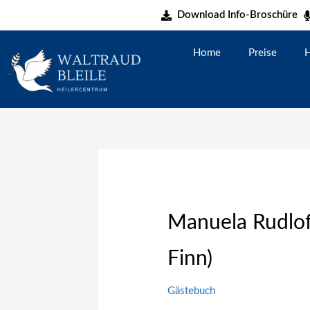
Zum
Download Info-Broschüre
Inhalt
springen
Home
Preise
H
Manuela Rudloff
Finn)
Gästebuch