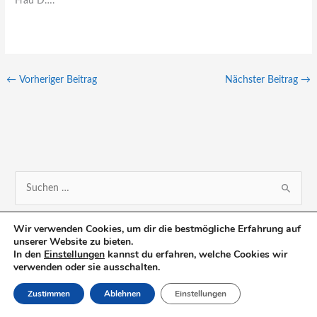
Frau D….
←
Vorheriger Beitrag
Nächster Beitrag
→
S
u
Wir verwenden Cookies, um dir die bestmögliche Erfahrung auf
c
unserer Website zu bieten.
h
In den
Einstellungen
kannst du erfahren, welche Cookies wir
verwenden oder sie ausschalten.
e
n
Zustimmen
Ablehnen
Einstellungen
n