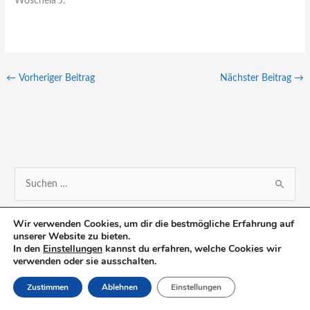
Woschela J.
←
Vorheriger Beitrag
Nächster Beitrag
→
S
u
Wir verwenden Cookies, um dir die bestmögliche Erfahrung auf
c
unserer Website zu bieten.
h
In den
Einstellungen
kannst du erfahren, welche Cookies wir
verwenden oder sie ausschalten.
e
n
Zustimmen
Ablehnen
Einstellungen
n