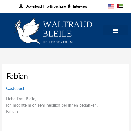
Zum
Download Info-Broschüre
Interview
Inhalt
springen
Fabian
Gästebuch
Liebe Frau Bleile,
Ich möchte mich sehr herzlich bei Ihnen bedanken.
Fabian