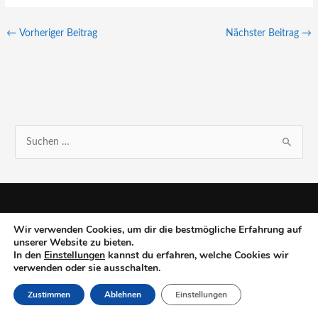
←
Vorheriger Beitrag
Nächster Beitrag
→
S
u
c
h
e
Wir verwenden Cookies, um dir die bestmögliche Erfahrung auf
unserer Website zu bieten.
n
In den
Einstellungen
kannst du erfahren, welche Cookies wir
n
verwenden oder sie ausschalten.
a
Zustimmen
Ablehnen
Einstellungen
c