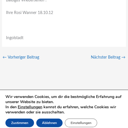
baldiges Wiedersehen !
Ihre Rosi Wanner 18.10.12
Ingolstadt
←
Vorheriger Beitrag
Nächster Beitrag
→
Wir verwenden Cookies, um dir die bestmögliche Erfahrung auf
unserer Website zu bieten.
S
In den
Einstellungen
kannst du erfahren, welche Cookies wir
u
verwenden oder sie ausschalten.
c
Zustimmen
Ablehnen
Einstellungen
h