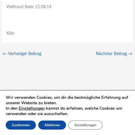
Waltraud Baier 21.08.14
Köln
←
Vorheriger Beitrag
Nächster Beitrag
→
Wir verwenden Cookies, um dir die bestmögliche Erfahrung auf
S
unserer Website zu bieten.
In den
Einstellungen
kannst du erfahren, welche Cookies wir
u
verwenden oder sie ausschalten.
c
Zustimmen
Ablehnen
Einstellungen
h
e