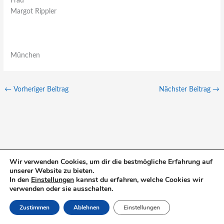
Frau
Margot Rippler
München
←
Vorheriger Beitrag
Nächster Beitrag
→
Wir verwenden Cookies, um dir die bestmögliche Erfahrung auf
S
unserer Website zu bieten.
In den
Einstellungen
kannst du erfahren, welche Cookies wir
u
verwenden oder sie ausschalten.
c
Zustimmen
Ablehnen
Einstellungen
h
e