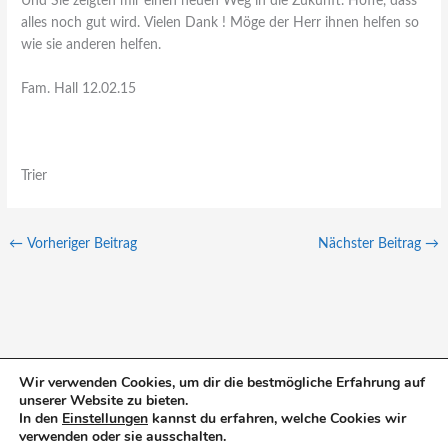
Und Sie zeigten mir einen neuen Weg in die Zukunft. Hoffe, dass
alles noch gut wird. Vielen Dank ! Möge der Herr ihnen helfen so
wie sie anderen helfen.
Fam. Hall 12.02.15
Trier
←
Vorheriger Beitrag
Nächster Beitrag
→
Wir verwenden Cookies, um dir die bestmögliche Erfahrung auf
unserer Website zu bieten.
S
In den
Einstellungen
kannst du erfahren, welche Cookies wir
u
verwenden oder sie ausschalten.