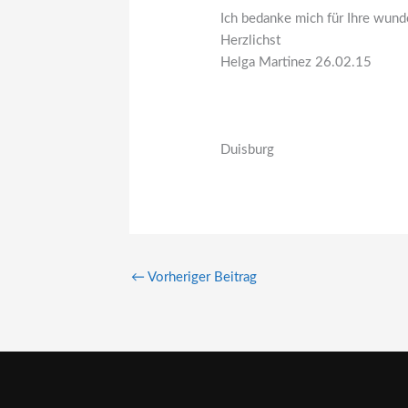
Ich bedanke mich für Ihre wund
Herzlichst
Helga Martinez 26.02.15
Duisburg
←
Vorheriger Beitrag