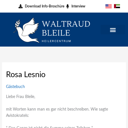
Zum
Download Info-Broschüre
Interview
Inhalt
springen
Rosa Lesnio
Gästebuch
Liebe Frau Bleile,
mit Worten kann man es gar nicht beschreiben. Wie sagte
Avistokratels: