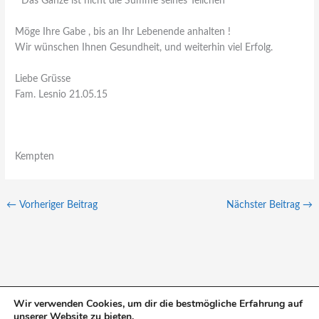
“ Das Ganze ist nicht die Summe seines Teilchen “
Möge Ihre Gabe , bis an Ihr Lebenende anhalten !
Wir wünschen Ihnen Gesundheit, und weiterhin viel Erfolg.
Liebe Grüsse
Fam. Lesnio 21.05.15
Kempten
←
Vorheriger Beitrag
Nächster Beitrag
→
Wir verwenden Cookies, um dir die bestmögliche Erfahrung auf
unserer Website zu bieten.
S