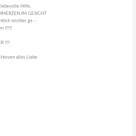
liebevolle Hilfe.
HMERZEN IM GESICHT
lich leichter ge –
 !!!!!!
 !!!!
Herzen alles Liebe