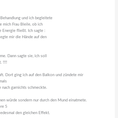
 Behandlung und ich begleitete
e mich Frau Bleile, ob ich
 Energie fließt. Ich sagte :
legte mir die Hände auf den
e. Dann sagte sie, ich soll
 !!!!
ft. Dort ging ich auf den Balkon und zündete mir
mals
ie nach garnichts schmeckte.
uchen würde sondern nur durch den Mund einatmete.
ere 5
 jedesmal den gleichen Effekt.