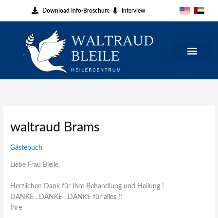
Zum
Download Info-Broschüre
Interview
Inhalt
springen
waltraud Brams
Gästebuch
Liebe Frau Bleile,
Herzlichen Dank für Ihre Behandlung und Heilung !
DANKE , DANKE , DANKE für alles !!
Ihre