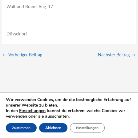
Waltraud Brams Aug. 17
Düsseldorf
←
Vorheriger Beitrag
Nächster Beitrag
→
Wir verwenden Cookies, um dir die bestmögliche Erfahrung auf
S
unserer Website zu bieten.
In den
Einstellungen
kannst du erfahren, welche Cookies wir
u
verwenden oder sie ausschalten.
c
Zustimmen
Ablehnen
Einstellungen
h
e