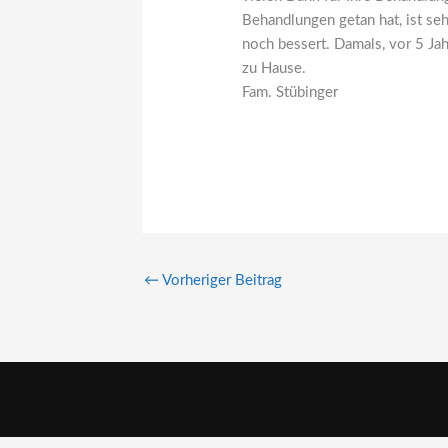
Behandlungen getan hat, ist seh
noch bessert. Damals, vor 5 Jah
zu Hause.
Fam. Stübinger
←
Vorheriger Beitrag