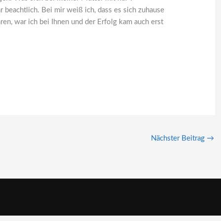
r beachtlich. Bei mir weiß ich, dass es sich zuhause
ren, war ich bei Ihnen und der Erfolg kam auch erst
Nächster Beitrag
→