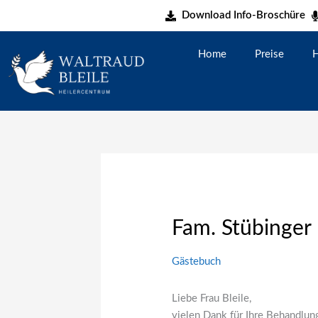
Zum
Download Info-Broschüre
Inhalt
springen
Home
Preise
H
Fam. Stübinger
Gästebuch
Liebe Frau Bleile,
vielen Dank für Ihre Behandlun