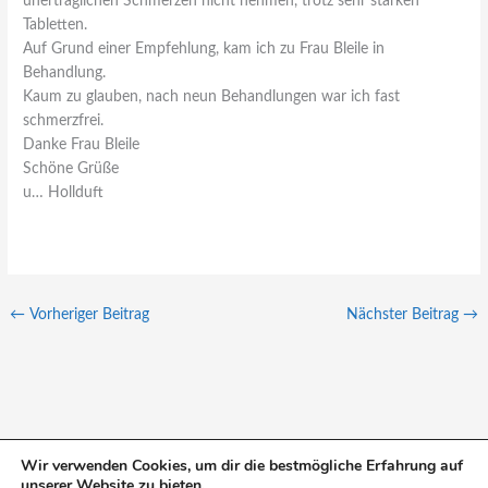
unerträglichen Schmerzen nicht nehmen, trotz sehr starken
Tabletten.
Auf Grund einer Empfehlung, kam ich zu Frau Bleile in
Behandlung.
Kaum zu glauben, nach neun Behandlungen war ich fast
schmerzfrei.
Danke Frau Bleile
Schöne Grüße
u… Hollduft
←
Vorheriger Beitrag
Nächster Beitrag
→
Wir verwenden Cookies, um dir die bestmögliche Erfahrung auf
unserer Website zu bieten.
S