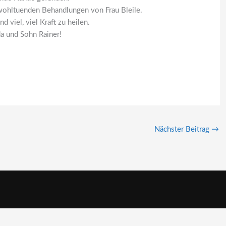
 wohltuenden Behandlungen von Frau Bleile.
viel, viel Kraft zu heilen.
da und Sohn Rainer!
Nächster Beitrag
→