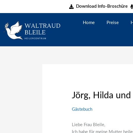
Zum
Download Info-Broschüre
Inhalt
springen
Home
Preise
H
Jörg, Hilda und
Gästebuch
Liebe Frau Bleile,
Ich habe für meine Mutter hei