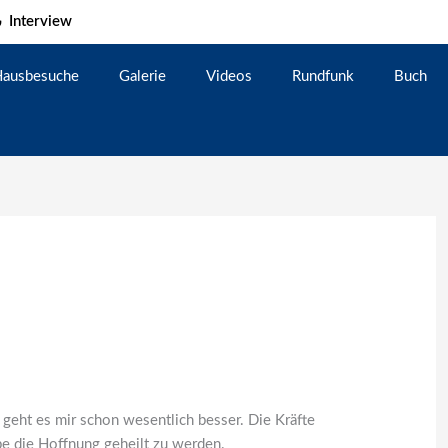
Interview
ausbesuche
Galerie
Videos
Rundfunk
Buch
eht es mir schon wesentlich besser. Die Kräfte
be die Hoffnung geheilt zu werden.