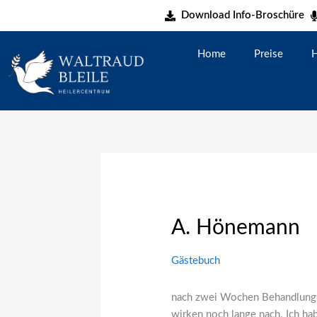
Zum
Download Info-Broschüre
Inhalt
springen
Home
Preise
H
A. Hönemann
Gästebuch
nach zwei Wochen Behandlung g
wirken noch lange nach. Ich ha