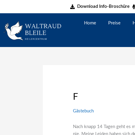
Zum
Download Info-Broschüre
Inhalt
springen
Home
Preise
H
F
Gästebuch
Nach knapp 14 Tagen geht es mi
nie. Meine Leiden haben sich d