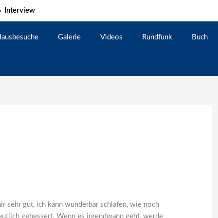
Interview
ausbesuche
Galerie
Videos
Rundfunk
Buch
r sehr gut, ich kann wunderbar schlafen, wie noch
eutlich gebessert. Wenn es irgendwann geht, werde