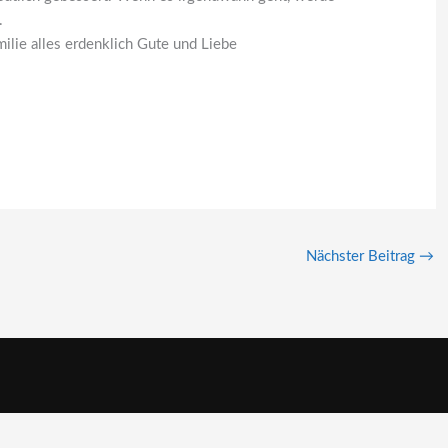
.
ilie alles erdenklich Gute und Liebe
Nächster Beitrag
→