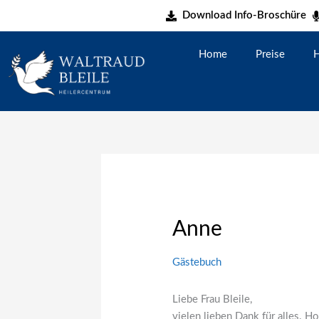
Zum
Download Info-Broschüre
Inhalt
springen
Home
Preise
H
Anne
Gästebuch
Liebe Frau Bleile,
vielen lieben Dank für alles. H