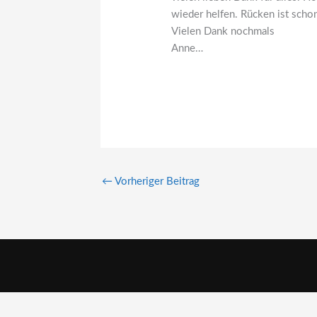
wieder helfen. Rücken ist scho
Vielen Dank nochmals
Anne…
←
Vorheriger Beitrag