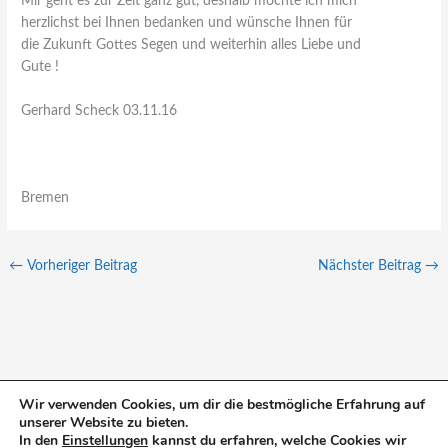
Mir geht es zur Zeit ganz gut, deshalb möchte ich mich
herzlichst bei Ihnen bedanken und wünsche Ihnen für
die Zukunft Gottes Segen und weiterhin alles Liebe und
Gute !
Gerhard Scheck 03.11.16
Bremen
←
Vorheriger Beitrag
Nächster Beitrag
→
Wir verwenden Cookies, um dir die bestmögliche Erfahrung auf
unserer Website zu bieten.
S
In den
Einstellungen
kannst du erfahren, welche Cookies wir